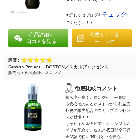
チェック
▼詳しくはブログも
し
てください！▼
商品詳細と
公式サイトを
口コミを見る
チェック
Growth Project. BOSTON／スカルプエッセンス
株式会社エスロッソ
知名度が高く、ロングセラーを続け
る安心感のあるボストンから利益度
外視の限界配合のスカルプエッセン
スが登場！！
キャピキシル＆ピディオキシジルの
ダブル配合で、なんと45日間全額返
金保証で初回980円という安心