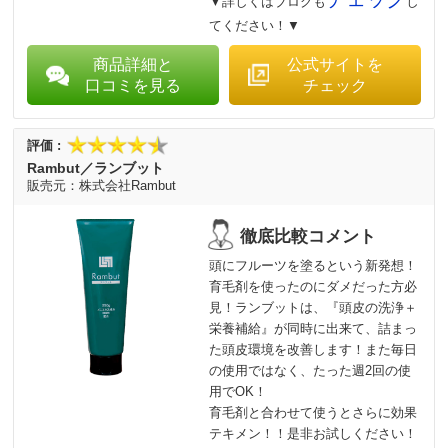
▼詳しくはブログも
し
てください！▼
商品詳細と
公式サイトを
口コミを見る
チェック
Rambut／ランブット
株式会社Rambut
頭にフルーツを塗るという新発想！
育毛剤を使ったのにダメだった方必
見！ランブットは、『頭皮の洗浄＋
栄養補給』が同時に出来て、詰まっ
た頭皮環境を改善します！また毎日
の使用ではなく、たった週2回の使
用でOK！
育毛剤と合わせて使うとさらに効果
テキメン！！是非お試しください！