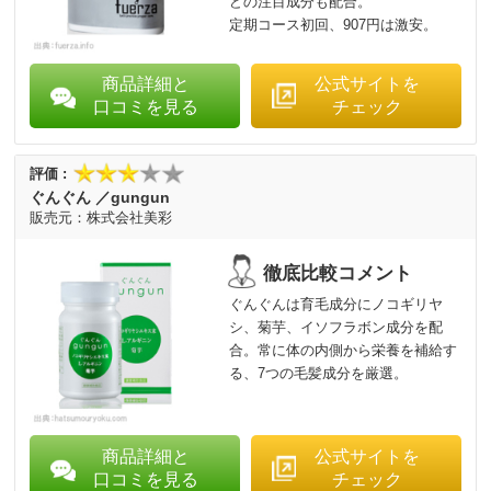
どの注目成分も配合。
定期コース初回、907円は激安。
商品詳細と
公式サイトを
口コミを見る
チェック
ぐんぐん ／gungun
株式会社美彩
ぐんぐんは育毛成分にノコギリヤ
シ、菊芋、イソフラボン成分を配
合。常に体の内側から栄養を補給す
る、7つの毛髪成分を厳選。
商品詳細と
公式サイトを
口コミを見る
チェック