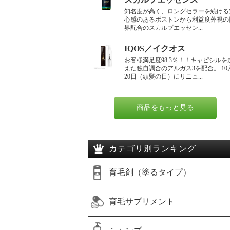
知名度が高く、ロングセラーを続ける
心感のあるボストンから利益度外視の
界配合のスカルプエッセン...
IQOS／イクオス
お客様満足度98.3％！！キャピシルを
えた独自調合のアルガス3を配合。 10
20日（頭髪の日）にリニュ...
商品をもっと見る
カテゴリ別ランキング
育毛剤（塗るタイプ）
育毛サプリメント