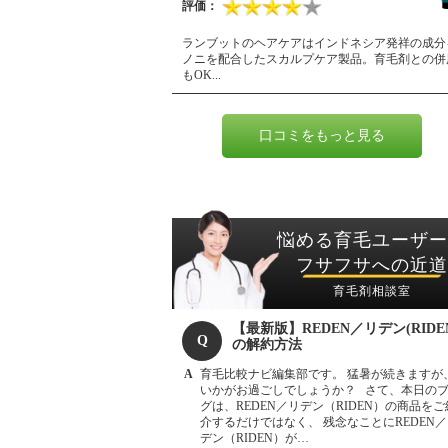
ランブットのヘアケアはインドネシア発祥の成分
ノニを配合したスカルプケア製品。育毛剤との併
もOK...
口コミをもっと見る
悩める育毛ユーザー
フサフサへの近道
育毛剤相談室
【最新版】REDEN／リデン(RIDE
の解約方法
育毛比較ナビ編集部です。 猛暑が続きますが
いかがお過ごしでしょうか？ さて、本日の
グは、REDEN／リデン（RIDEN）の商品をご
介するだけではなく、 残念なことにREDEN
デン（RIDEN）が…