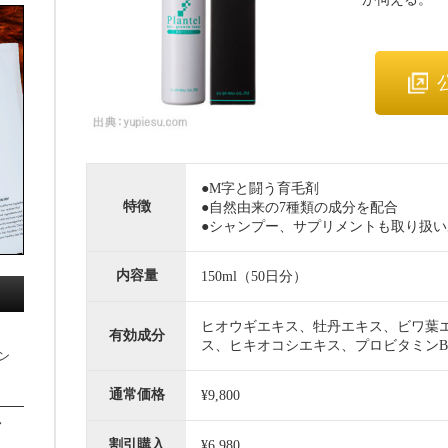
●M字と闘う育毛剤
特徴
●自然由来の7種類の成分を配合
●シャンプー、サプリメントも取り扱い
内容量
150ml（50日分）
ヒオウギエキス、牡丹エキス、ビワ葉
）
有効成分
ス、ヒキオコシエキス、プロビタミンB
ン
通常価格
¥9,800
／
割引購入
¥6,980