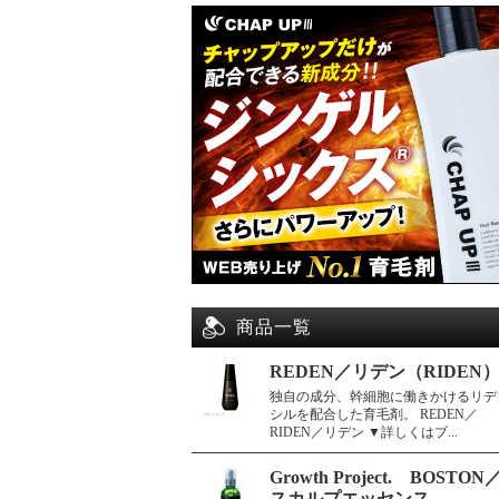
商品一覧
REDEN／リデン（RIDEN
独自の成分、幹細胞に働きかけるリデ
シルを配合した育毛剤。 REDEN／
RIDEN／リデン ▼詳しくはブ...
Growth Project. BOSTON
スカルプエッセンス