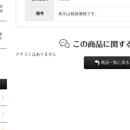
安
限
備考
表示は税抜価格です。
越
月
クチコミはありません
商品一覧に戻る