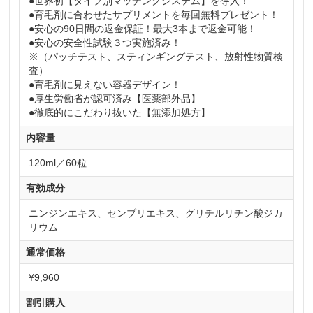
●世界初【タイプ別マッチングシステム】を導入！
●育毛剤に合わせたサプリメントを毎回無料プレゼント！
●安心の90日間の返金保証！最大3本まで返金可能！
●安心の安全性試験３つ実施済み！
※（パッチテスト、スティンギングテスト、放射性物質検
査）
●育毛剤に見えない容器デザイン！
●厚生労働省が認可済み【医薬部外品】
●徹底的にこだわり抜いた【無添加処方】
内容量
120ml／60粒
有効成分
ニンジンエキス、センブリエキス、グリチルリチン酸ジカ
リウム
通常価格
¥9,960
割引購入