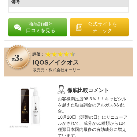
備考
商品詳細と
公式サイトを
口コミを見る
チェック
3
第
位
IQOS／イクオス
株式会社キーリー
お客様満足度98.3％！！キャピシル
を越えた独自調合のアルガス3を配
合。
10月20日（頭髪の日）にリニューア
ルがされて、成分が61種類から124
種類日本国内最多の有効成分に増え
ています。