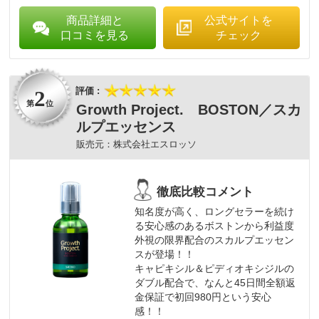
商品詳細と
公式サイトを
口コミを見る
チェック
2
第
位
Growth Project. BOSTON／スカ
ルプエッセンス
株式会社エスロッソ
知名度が高く、ロングセラーを続け
る安心感のあるボストンから利益度
外視の限界配合のスカルプエッセン
スが登場！！
キャピキシル＆ピディオキシジルの
ダブル配合で、なんと45日間全額返
金保証で初回980円という安心
感！！