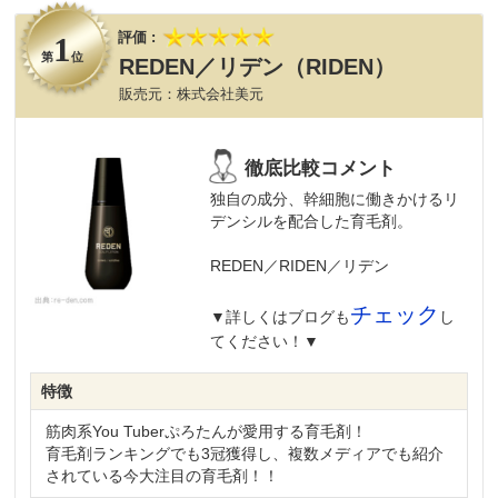
1
第
位
REDEN／リデン（RIDEN）
株式会社美元
独自の成分、幹細胞に働きかけるリ
デンシルを配合した育毛剤。
REDEN／RIDEN／リデン
チェック
▼詳しくはブログも
し
てください！▼
特徴
筋肉系You Tuberぷろたんが愛用する育毛剤！
育毛剤ランキングでも3冠獲得し、複数メディアでも紹介
されている今大注目の育毛剤！！