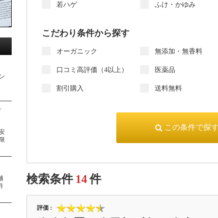
若ハゲ
ふけ・かゆみ
こだわり条件から探す
オーガニック
無添加・無香料
）
口コミ高評価（4以上）
医薬品
ン
割引購入
送料無料
／
安
限
検索条件
14
件
越
月