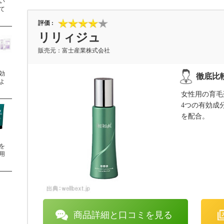
い
て
リリィジュ
富士産業株式会社
効
よ
女性用の育毛
4つの有効成
を配合。
を
用
商品詳細と口コミを見る