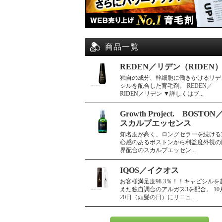
商品一覧
REDEN／リデン（RIDEN
独自の成分、幹細胞に働きかけるリデ
シルを配合した育毛剤。 REDEN／
RIDEN／リデン ▼詳しくはブ...
Growth Project. BOSTON
スカルプエッセンス
知名度が高く、ロングセラーを続ける
心感のあるボストンから利益度外視の
界配合のスカルプエッセン...
IQOS／イクオス
お客様満足度98.3％！！キャピシルを
えた独自調合のアルガス3を配合。 10
20日（頭髪の日）にリニュ...