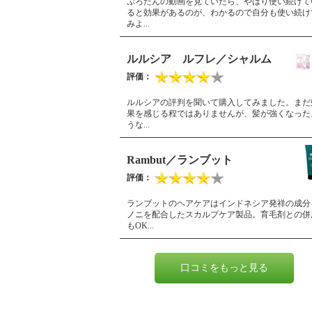
ぷろたんの動画を見ていたら、やはり使い続けて
ると効果があるのが、わかるので自分も使い続け
みよ...
ルルシア ルフレ／シャルム
ルルシアの評判を聞いて購入してみました。まだ
果を感じる程ではありませんが、髪が強くなった
うな...
Rambut／ランブット
ランブットのヘアケアはインドネシア発祥の成分
ノニを配合したスカルプケア製品。育毛剤との併
もOK...
口コミをもっと見る