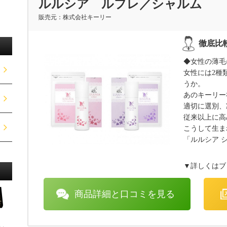
ルルシア ルフレ／シャルム
株式会社キーリー
◆女性の薄毛
女性には2種
うか。
あのキーリー
適切に選別、
従来以上に高
こうして生ま
「ルルシア 
▼詳しくはブ
商品詳細と口コミを見る