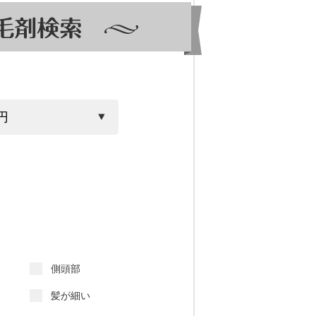
側頭部
髪が細い