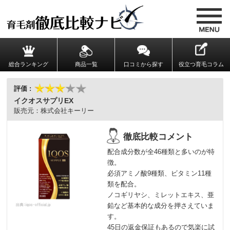
総合ランキング
商品一覧
口コミから探す
役立つ育毛コラム
イクオスサプリEX
株式会社キーリー
配合成分数が全46種類と多いのが特
徴。
必須アミノ酸9種類、ビタミン11種
類を配合。
ノコギリヤシ、ミレットエキス、亜
鉛など基本的な成分を押さえていま
す。
45日の返金保証もあるので気楽に試