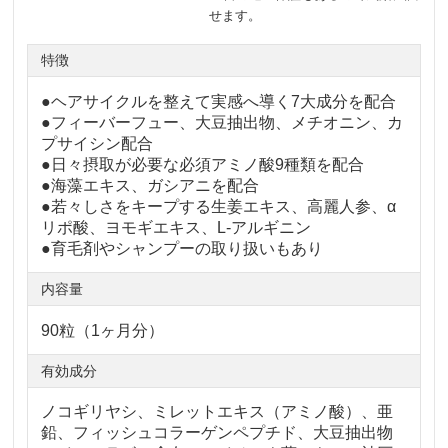
せます。
特徴
●ヘアサイクルを整えて実感へ導く7大成分を配合
●フィーバーフュー、大豆抽出物、メチオニン、カ
プサイシン配合
●日々摂取が必要な必須アミノ酸9種類を配合
●海藻エキス、ガシアニを配合
●若々しさをキープする生姜エキス、高麗人参、α
リポ酸、ヨモギエキス、L-アルギニン
●育毛剤やシャンプーの取り扱いもあり
内容量
90粒（1ヶ月分）
有効成分
ノコギリヤシ、ミレットエキス（アミノ酸）、亜
鉛、フィッシュコラーゲンペプチド、大豆抽出物